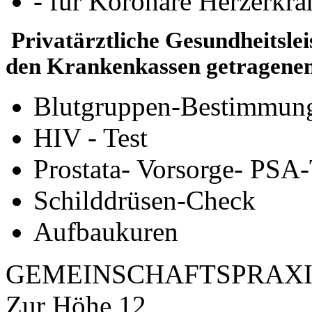
- für Koronare Herzerkr
Privatärztliche Gesundheitsle
den Krankenkassen getragenen
Blutgruppen-Bestimmun
HIV - Test
Prostata- Vorsorge- PSA-
Schilddrüsen-Check
Aufbaukuren
GEMEINSCHAFTSPRAXI
Zur Höhe 12